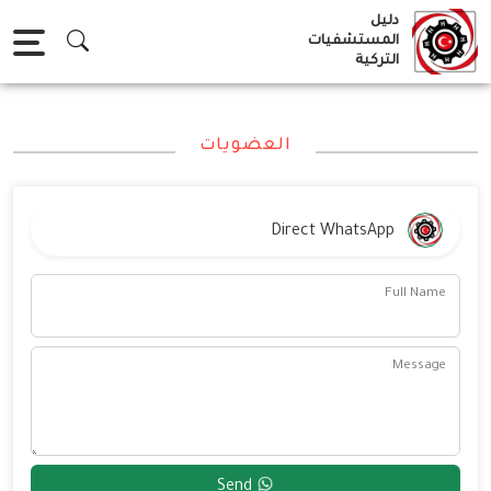
Ski
دليل
t
المستشفيات
التركية
conten
العضويات
Direct WhatsApp
Full Name
Message
Send