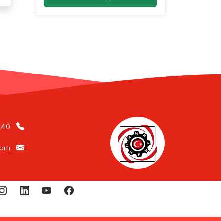
040
com