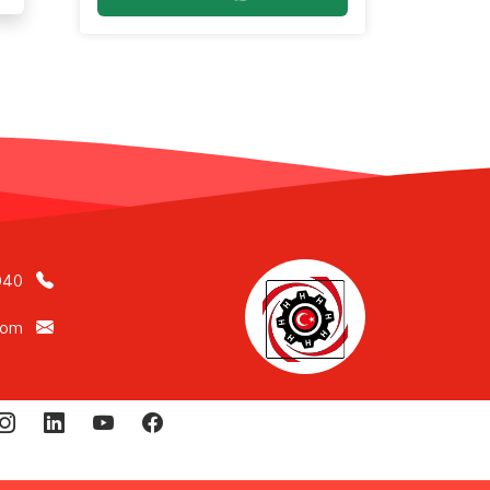
040
com