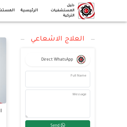
Ski
دليل
t
الرئيسية
المستشف
المستشفيات
التركية
conten
العلاج الاشعاعي
Direct WhatsApp
Full Name
Message
ا
Send