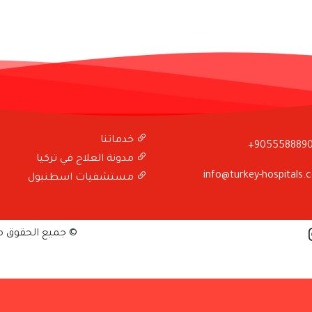
خدماتنا
+905558889
مدونة العلاج في تركيا
info@turkey-hospitals.
مستشفيات اسطنبول
© جميع الحقوق 