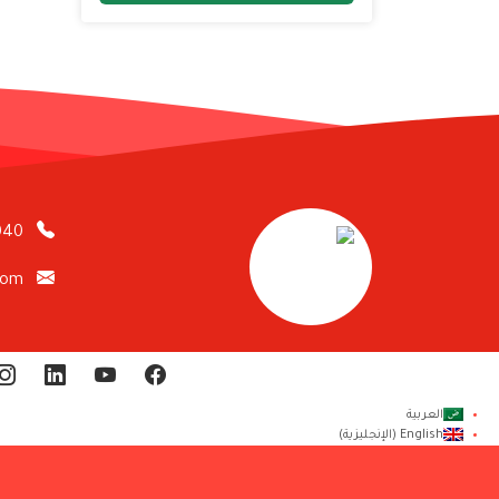
040
com
العربية
English
(
الإنجليزية
)