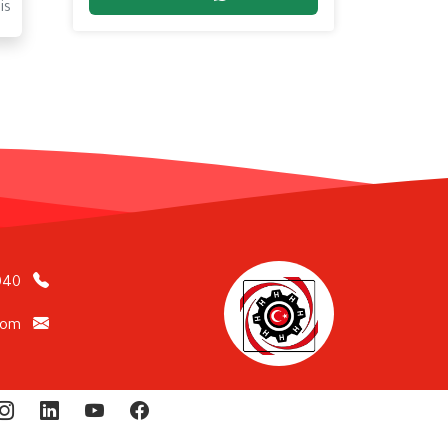
is
040
com