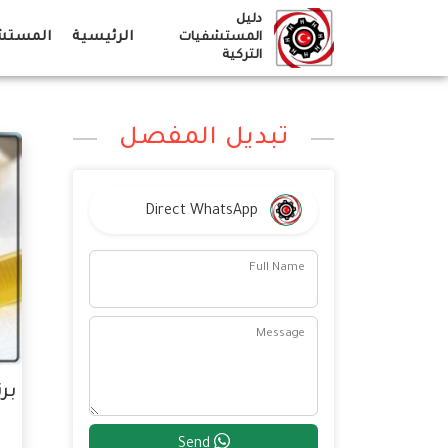
Ski
دليل
t
الرئيسية
المستشف
المستشفيات
التركية
conten
تبديل المفصل
Direct WhatsApp
Full Name
Message
بر
Send