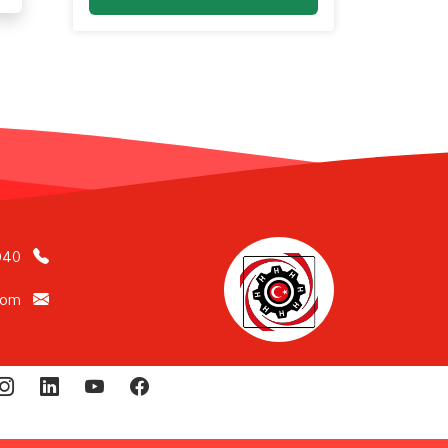
040
com