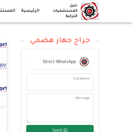
Ski
دليل
t
الرئيسية
المستشف
المستشفيات
التركية
conten
جراح جهاز هضمي
Direct WhatsApp
Full Name
Message
Send