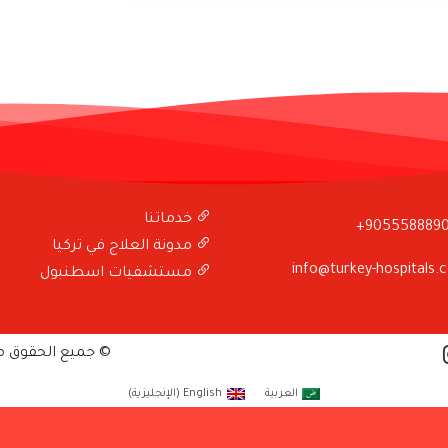
خدماتنا
+905558889
مدونة العلاج في تركيا
info@turkey-hospitals.
مستشفيات اسطنبول
© جميع الحقوق 
العربية
English
(
الإنجليزية
)