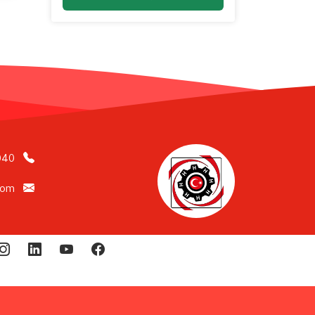
040
com