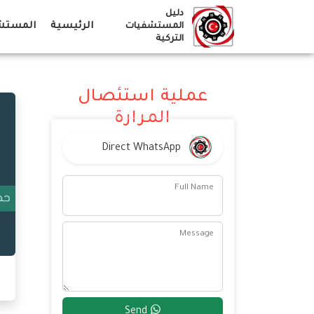
Ski
دليل
t
الرئيسية
المستشف
المستشفيات
التركية
conten
عملية استئصال
المرارة
Direct WhatsApp
Full Name
Message
Send