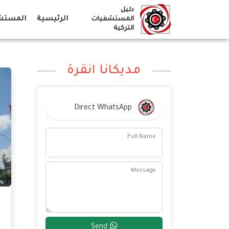
Ski
دليل
t
الرئيسية
المستشف
المستشفيات
التركية
conten
مديكانا انقرة
Direct WhatsApp
Full Name
Message
Send