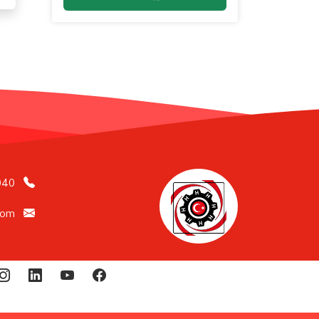
040
com