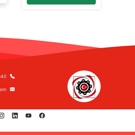
040
com