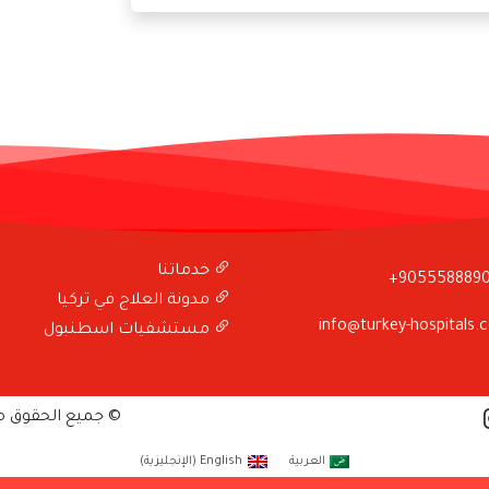
خدماتنا
+905558889
مدونة العلاج في تركيا
info@turkey-hospitals.
مستشفيات اسطنبول
© جميع الحقوق 
العربية
English
(
الإنجليزية
)