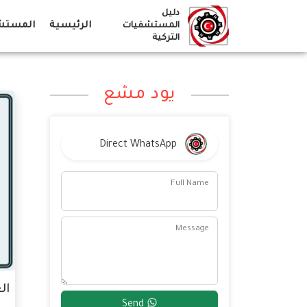
Ski
دليل
t
الرئيسية
المستشف
المستشفيات
التركية
conten
يود مشع
Direct WhatsApp
Full Name
Message
العل
Send