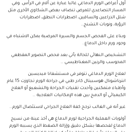
أول أعراض الورم الدماغي غالبا عبارة عن آلام في الرأس. وفي
المسار التصاعدي للمرض تنضاف بعض الشكاوي الأخرى مثل
شلل الذراعين والساقين، اضطرابات النطق، اضطرابات
الرؤية، ونوبات التشنج…
وبناء على الفحص الجسم والسيرة المرضية يمكن الاشتباه في
وجود ورم داخل الدماغ..
التشخيص النهائي للحالة يأتي بعد فحص التصوير المقطعي
المحوسب والرنين المغناطيسي …
لعلاج الورم الدماغي تتوفر في مستشفانا ميديسين
انترناشونال هوسبيتال كادر طبي في جراحة الورم تجاوزت 15 عام
وأطباء متمكنين وأحدث تقنيات الجراحة والتشعيع أو العلاج
الكيميائي أو الدمج بين هذه الإمكانيات العلاجية …
غير أنه في الغالب ترجح كفة العلاج الجراحي لاستئصال الورم…
أولويات العملية الجراحية لورم الدماغ هي أخذ عينة من نسيج
الدماغ لفحصها بشكل دقيق وإزالة الضغط الذي يسببه الورم