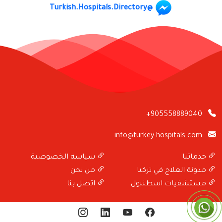
@Turkish.Hospitals.Directory
+905558889040
info@turkey-hospitals.com
خدماتنا
سياسة الخصوصية
مدونة العلاج في تركيا
من نحن
مستشفيات اسطنبول
اتصل بنا