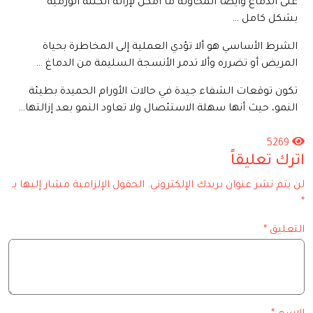
على الدماغ وأيضا المحاولة ما أمكن لإزالة الكتلة الورمية
بشكل كامل …
الشرط الأساسي هو ألا تؤدي العملية إلى المخاطرة بحياة
المريض أو تضرره وألا تدمر الأنسجة السليمة من الدماغ …
تكون توقعات الشفاء جيدة في حالات الأورام الحميدة بطيئة
النمو، حيث أنها سهلة الاستئصال ولا تعاود النمو بعد إزالتها…
5269
اترك تعليقاً
لن يتم نشر عنوان بريدك الإلكتروني.
الحقول الإلزامية مشار إليها بـ
*
التعليق
*