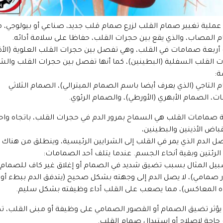
ملية تغيير صمام القلب لزرع صمام قلب جديد، صناعي أو بيولوجي، 
 المصاب، والذي يقع بين حجرات القلب، حفاظا على سلامة أدائه.
أربعة صمامات في القلب، وهي تفصل بين حجرات القلب العلوية (الأذي
 القلب السفلية (البطينين)، كما أنها تفصل بين حجرات القلب والشر
ة:
 التاجي (الذي يعرف أيضا باسم الصمام الميترالي)، الصمام الثلاثي
ت، الصمام الأبهري (الأورطي)، والصمام الرئوي.
صمامات القلب هي السماح بمرور الدم في حجرات القلب، باتجاه واحد
قباض الأذينين والبطينين،
ل الدم الذي يمر في القلب إلى الشرايين الرئيسية، وينطلق من هناك
 الرئتين وبقية أنحاء الجسم. عندما يتلف أحد الصمامات:
يل المثال بسبب تضيق شديد في الصمام أو إغلاق غير كاف للصمام
صمامي)، لا يصل الدم إلى وجهته بشكل صحيح (يتدفق الدم ببطء أو
اه المعاكس)، مما يصعب على القلب أداء وظيفته بشكل سليم.
يؤثر تضيق الصمام أو القصور الصمامي على وظيفة أو مبنى القلب، ت
حاجة لإصلاح أو استبدال صمام القلب.