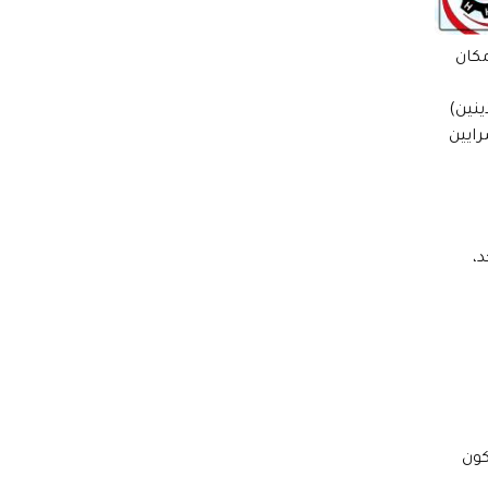
مكان
نين)
ايين
،
كون