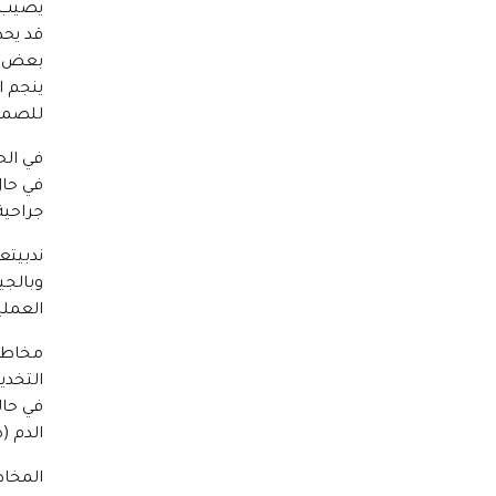
يصيب 
بعض ال
ينجم ا
للصما
في الح
في حال
جراحية
ندبيتع
وبالجي
العملي
مخاطر 
التخدير
في حال
الدم (
المخاط