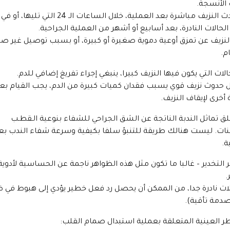
الأنسجة.
قد يحدث النزيف مباشرة بعد العملية، خلال الساعات الـ 24 التي تليها، أو في
حالات النادرة، بعد أسابيع أو أشهر من العملية الجراحية.
لنزيف عن تمزق أوعية دموية صغيرة أو كبيرة، أو بسبب توصيل غير ص
م.
الات التي يكون فيها النزيف كبيرا، ينبغي إجراء تفريغ إضافي للدم.
 حدوث نزيف قوي يسبب فقدان كميات كبيرة من الدم، يجب القيام بع
 أخرى لإيقاف النزيف.
لق تماثل الندبة الناتجة عن الشق الجراحي للشفاء بنوعية الـقطـب
نات. ليست هنالك طريقة للتنبؤ سلفا بكيفية وسرعة شفاء الندب بع
ة.
التخدير – غالبا ما تكون مثل هذه الظواهر ناجمة عن الحساسية لأدوية
.
ات نادرة جدا، من الممكن أن يحصل رد فعل خطير يؤدي إلى هبوط في
صدمة تأقية).
ر العينية المتعلقة بعملية استبدال صمام القلب: