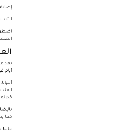
إصابة 
التسبب
اضطراب
الصما
العل
بعد عم
أيام ف
أحيانا
القلب 
قدرته 
بالإضا
كما يت
غالبا 