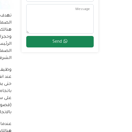
Message
تهدف ع
الصمام
هنالك 
وحجرات
Send
الرئيس
الصمام
الشرفا
وظيفة 
عند ان
حتى يص
باتجاه
على سب
(قصور 
بالاتج
عندما 
هنالك 