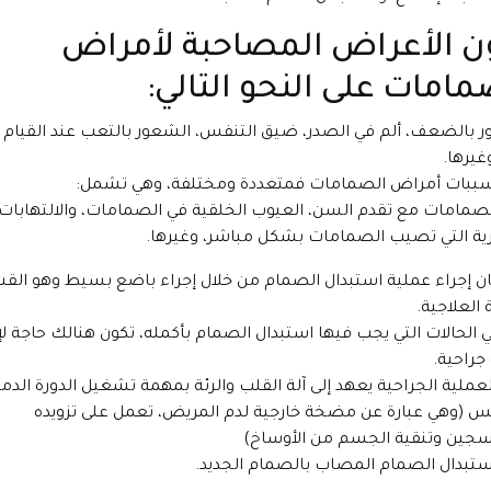
ن الأعراض المصاحبة لأمراض
مامات على النحو التالي:
 بالضعف، ألم في الصدر، ضيق التنفس، الشعور بالتعب عند القيام 
غيرها.
سببات أمراض الصمامات فمتعددة ومختلفة، وهي تشمل:
صمامات مع تقدم السن، العيوب الخلقية في الصمامات، والالتهابات
رية التي تصيب الصمامات بشكل مباشر، وغيرها.
ان إجراء عملية استبدال الصمام من خلال إجراء باضع بسيط وهو ال
 العلاجية.
 الحالات التي يجب فيها استبدال الصمام بأكمله، تكون هنالك حاجة لإ
جراحية.
لعملية الجراحية يعهد إلى آلة القلب والرئة بمهمة تشغيل الدورة الدمو
س (وهي عبارة عن مضخة خارجية لدم المريض، تعمل على تزويده
سجين وتنقية الجسم من الأوساخ)
استبدال الصمام المصاب بالصمام الجديد.