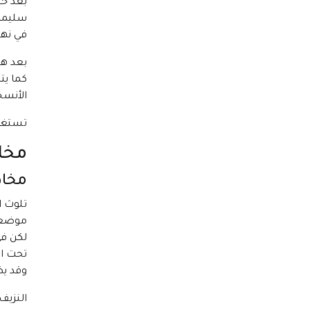
بعد خي
سليما،
في نها
بعد هذ
كما يت
الأنسج
تستغرق ا
مخاط
مخاط
تلوث ا
موضع
لكن في
تحت ال
وقد يض
النزيف