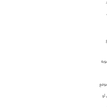
وية
موقع
أو