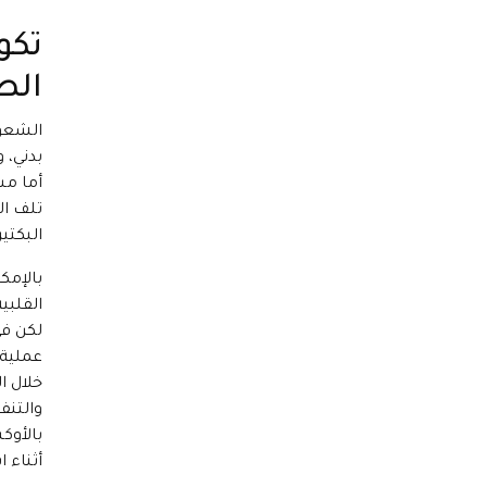
تكو
الص
الشعور
بدني، و
أما م
تلف ال
البكتي
بالإمك
القلبية
لكن في
عملية 
خلال ا
والتنف
بالأوك
أثناء 