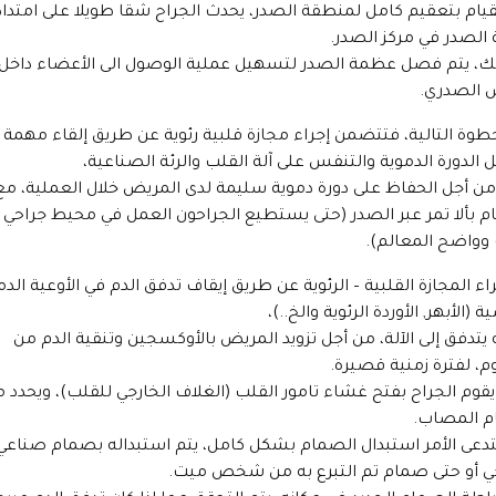
قيام بتعقيم كامل لمنطقة الصدر، يحدث الجراح شقا طويلا على امتداد
لصدر في مركز الصدر.
ك، يتم فصل عظمة الصدر لتسهيل عملية الوصول الى الأعضاء داخل
 الصدري.
خطوة التالية، فتتضمن إجراء مجازة قلبية رئوية عن طريق إلقاء مهمة
الدورة الدموية والتنفس على آلة القلب والرئة الصناعية،
ن أجل الحفاظ على دورة دموية سليمة لدى المريض خلال العملية، مع
ام بألا تمر عبر الصدر (حتى يستطيع الجراحون العمل في محيط جراحي
وواضح المعالم).
راء المجازة القلبية – الرئوية عن طريق إيقاف تدفق الدم في الأوعية الدم
ة (الأبهر, الأوردة الرئوية والخ..)،
يتدفق إلى الآلة، من أجل تزويد المريض بالأوكسجين وتنقية الدم من
، لفترة زمنية قصيرة.
 يقوم الجراح بفتح غشاء تامور القلب (الغلاف الخارجي للقلب)، ويحدد 
م المصاب.
تدعى الأمر استبدال الصمام بشكل كامل، يتم استبداله بصمام صناعي 
ي أو حتى صمام تم التبرع به من شخص ميت.