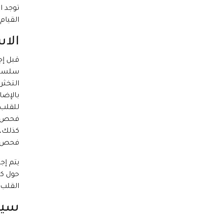
توجد ا
القيام
الاس
قبل إج
سلسلة 
التخثر.
بالإضا
للقلب،
فحص أد
كذلك، 
فحص م
يتم إج
حول كل
القلب. يجب ال
سير 