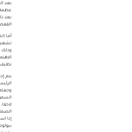
بعد ال
عظمة ا
بعد ذل
القفص
أما ال
تشغيل 
وذلك م
الاهتم
نظيف 
يتم إج
الرئيسي
وجعله 
السموم
لاحقا،
الصما
إذا اس
بيولوج