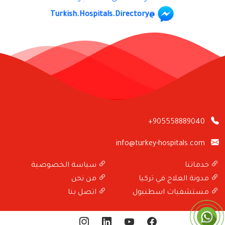
@Turkish.Hospitals.Directory
+905558889040
info@turkey-hospitals.com
خدماتنا
سياسة الخصوصية
مدونة العلاج في تركيا
من نحن
مستشفيات اسطنبول
اتصل بنا