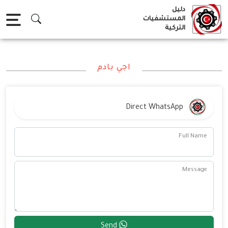
Ski
دليل
t
المستشفيات
التركية
conten
اجي بادم
Direct WhatsApp
Full Name
Message
Send