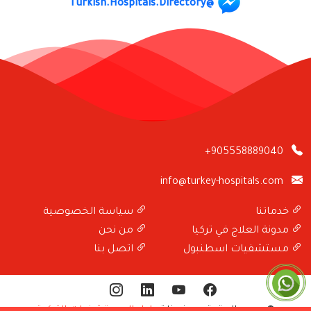
@Turkish.Hospitals.Directory
+905558889040
info@turkey-hospitals.com
خدماتنا
سياسة الخصوصية
مدونة العلاج في تركيا
من نحن
مستشفيات اسطنبول
اتصل بنا