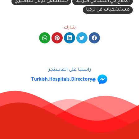
العلاج في المشافي التركية
مستشفى كولان سيلفيري
مستشفيات في تركيا
شارك
راسلنا على الماسنجر
@Turkish.Hospitals.Directory