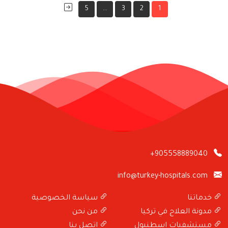
Posts
5
…
3
2
1
pagination
+905558889040
info@turkey-hospitals.com
خدماتنا
سياسة الخصوصية
مدونة العلاج في تركيا
من نحن
مستشفيات اسطنبول
اتصل بنا