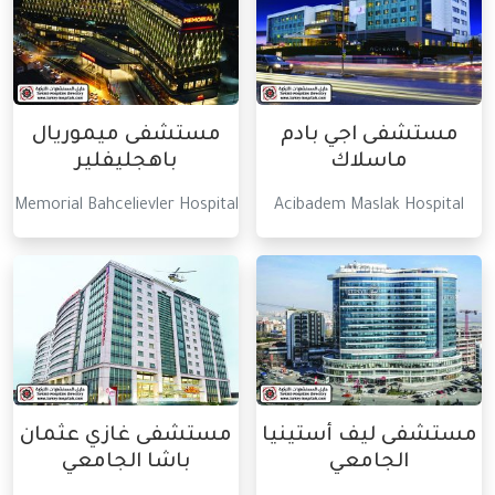
مستشفى اجي بادم
مستشفى ميموريال
ماسلاك
باهجليفلير
Memorial Bahcelievler Hospital
Acibadem Maslak Hospital
مستشفى ليف أستينيا
مستشفى غازي عثمان
الجامعي
باشا الجامعي